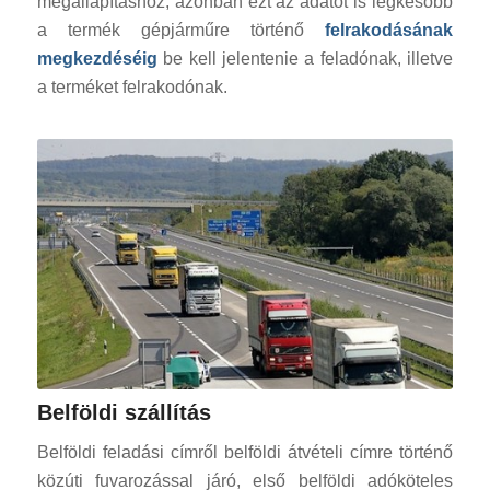
megállapításhoz, azonban ezt az adatot is legkésőbb
a termék gépjárműre történő
felrakodásának
megkezdéséig
be kell jelentenie a feladónak, illetve
a terméket felrakodónak.
Belföldi szállítás
Belföldi feladási címről belföldi átvételi címre történő
közúti fuvarozással járó, első belföldi adóköteles